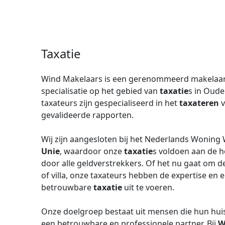
Taxatie
Wind Makelaars is een gerenommeerd makelaar
specialisatie op het gebied van
taxatie
s in Oude
taxateurs zijn gespecialiseerd in het
taxateren
v
gevalideerde rapporten.
Wij zijn aangesloten bij het Nederlands Woning
Unie
, waardoor onze
taxatie
s voldoen aan de h
door alle geldverstrekkers. Of het nu gaat om 
of villa, onze taxateurs hebben de expertise e
betrouwbare
taxatie
uit te voeren.
Onze doelgroep bestaat uit mensen die hun huis 
een betrouwbare en professionele partner. Bij
W