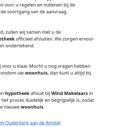
n voor u regelen en indienen bij de
 de voortgang van de aanvraag.
d, zullen wij samen met u de
otheek
officieel afsluiten. We zorgen ervoor
en ondertekend.
j voor u klaar. Mocht u nog vragen hebben
n rondom uw
woonhuis
, dan kunt u altijd bij
een
hypotheek
afsluit bij
Wind Makelaars
in
et proces duidelijk en begrijpelijk is, zodat
uw nieuwe
woonhuis
.
 in Ouderkerk aan de Amstel