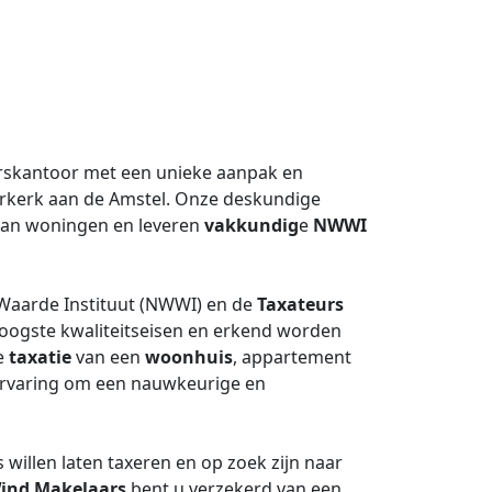
skantoor met een unieke aanpak en
rkerk aan de Amstel. Onze deskundige
an woningen en leveren
vakkundig
e
NWWI
 Waarde Instituut (NWWI) en de
Taxateurs
oogste kwaliteitseisen en erkend worden
de
taxatie
van een
woonhuis
, appartement
n ervaring om een nauwkeurige en
willen laten taxeren en op zoek zijn naar
ind Makelaars
bent u verzekerd van een