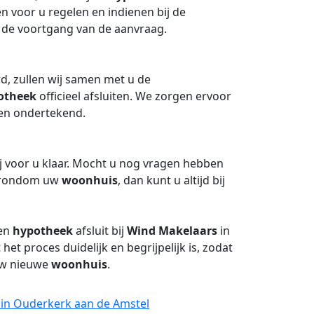
n voor u regelen en indienen bij de
 de voortgang van de aanvraag.
d, zullen wij samen met u de
otheek
officieel afsluiten. We zorgen ervoor
en ondertekend.
j voor u klaar. Mocht u nog vragen hebben
n rondom uw
woonhuis
, dan kunt u altijd bij
een
hypotheek
afsluit bij
Wind Makelaars
in
et proces duidelijk en begrijpelijk is, zodat
uw nieuwe
woonhuis
.
 in Ouderkerk aan de Amstel