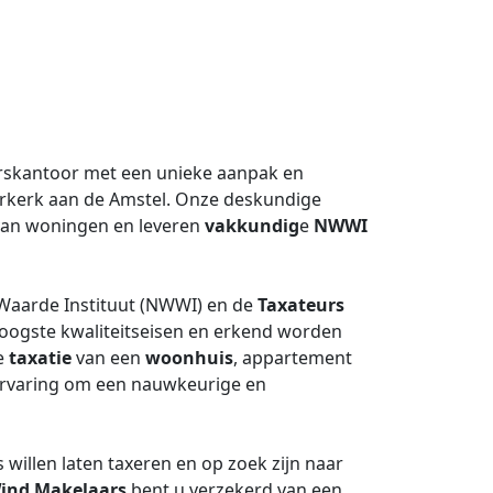
skantoor met een unieke aanpak en
rkerk aan de Amstel. Onze deskundige
an woningen en leveren
vakkundig
e
NWWI
 Waarde Instituut (NWWI) en de
Taxateurs
oogste kwaliteitseisen en erkend worden
de
taxatie
van een
woonhuis
, appartement
n ervaring om een nauwkeurige en
willen laten taxeren en op zoek zijn naar
ind Makelaars
bent u verzekerd van een