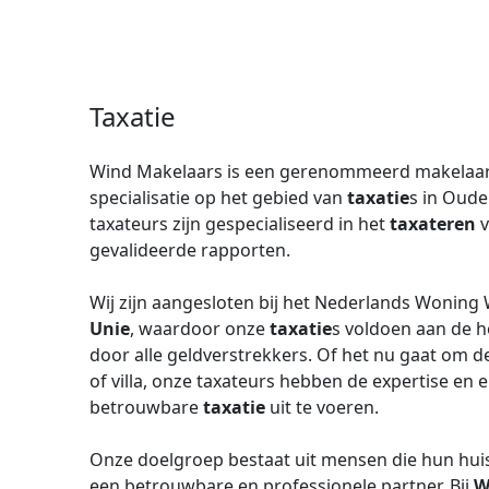
Taxatie
Wind Makelaars is een gerenommeerd makelaar
specialisatie op het gebied van
taxatie
s in Oude
taxateurs zijn gespecialiseerd in het
taxateren
v
gevalideerde rapporten.
Wij zijn aangesloten bij het Nederlands Woning
Unie
, waardoor onze
taxatie
s voldoen aan de h
door alle geldverstrekkers. Of het nu gaat om 
of villa, onze taxateurs hebben de expertise e
betrouwbare
taxatie
uit te voeren.
Onze doelgroep bestaat uit mensen die hun huis 
een betrouwbare en professionele partner. Bij
W