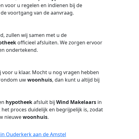
n voor u regelen en indienen bij de
 de voortgang van de aanvraag.
d, zullen wij samen met u de
otheek
officieel afsluiten. We zorgen ervoor
en ondertekend.
j voor u klaar. Mocht u nog vragen hebben
n rondom uw
woonhuis
, dan kunt u altijd bij
een
hypotheek
afsluit bij
Wind Makelaars
in
et proces duidelijk en begrijpelijk is, zodat
uw nieuwe
woonhuis
.
 in Ouderkerk aan de Amstel