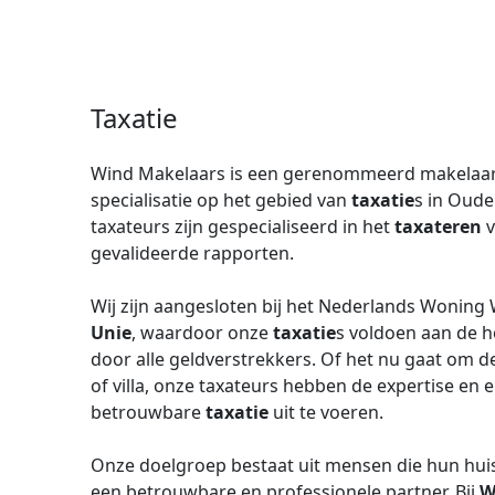
Taxatie
Wind Makelaars is een gerenommeerd makelaar
specialisatie op het gebied van
taxatie
s in Oude
taxateurs zijn gespecialiseerd in het
taxateren
v
gevalideerde rapporten.
Wij zijn aangesloten bij het Nederlands Woning
Unie
, waardoor onze
taxatie
s voldoen aan de h
door alle geldverstrekkers. Of het nu gaat om 
of villa, onze taxateurs hebben de expertise e
betrouwbare
taxatie
uit te voeren.
Onze doelgroep bestaat uit mensen die hun huis 
een betrouwbare en professionele partner. Bij
W