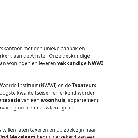
skantoor met een unieke aanpak en
rkerk aan de Amstel. Onze deskundige
an woningen en leveren
vakkundig
e
NWWI
 Waarde Instituut (NWWI) en de
Taxateurs
oogste kwaliteitseisen en erkend worden
de
taxatie
van een
woonhuis
, appartement
n ervaring om een nauwkeurige en
willen laten taxeren en op zoek zijn naar
ind Makelaars
bent u verzekerd van een