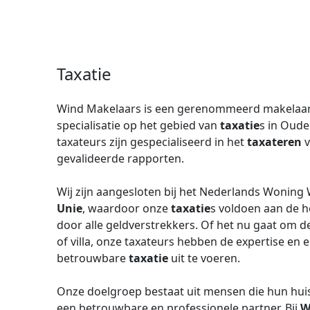
Taxatie
Wind Makelaars is een gerenommeerd makelaar
specialisatie op het gebied van
taxatie
s in Oude
taxateurs zijn gespecialiseerd in het
taxateren
v
gevalideerde rapporten.
Wij zijn aangesloten bij het Nederlands Woning
Unie
, waardoor onze
taxatie
s voldoen aan de h
door alle geldverstrekkers. Of het nu gaat om 
of villa, onze taxateurs hebben de expertise e
betrouwbare
taxatie
uit te voeren.
Onze doelgroep bestaat uit mensen die hun huis 
een betrouwbare en professionele partner. Bij
W