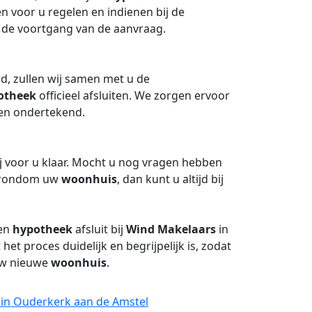
n voor u regelen en indienen bij de
 de voortgang van de aanvraag.
d, zullen wij samen met u de
otheek
officieel afsluiten. We zorgen ervoor
en ondertekend.
j voor u klaar. Mocht u nog vragen hebben
n rondom uw
woonhuis
, dan kunt u altijd bij
een
hypotheek
afsluit bij
Wind Makelaars
in
et proces duidelijk en begrijpelijk is, zodat
uw nieuwe
woonhuis
.
 in Ouderkerk aan de Amstel