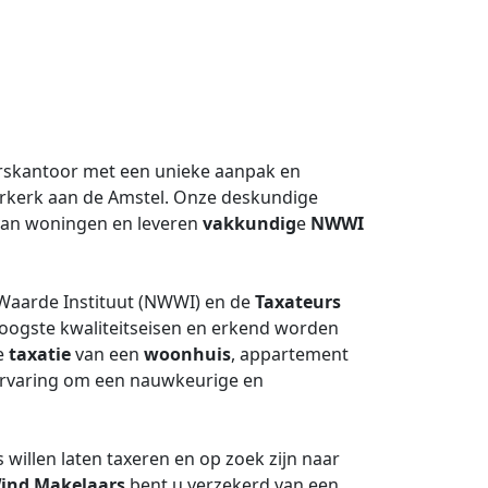
skantoor met een unieke aanpak en
rkerk aan de Amstel. Onze deskundige
an woningen en leveren
vakkundig
e
NWWI
 Waarde Instituut (NWWI) en de
Taxateurs
oogste kwaliteitseisen en erkend worden
de
taxatie
van een
woonhuis
, appartement
n ervaring om een nauwkeurige en
willen laten taxeren en op zoek zijn naar
ind Makelaars
bent u verzekerd van een